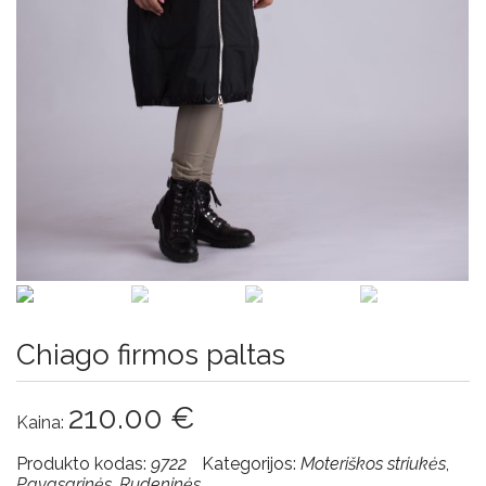
sąlygos
Privatumo
nuostatos
Chiago firmos paltas
210.00
€
Kaina:
Produkto kodas:
9722
Kategorijos:
Moteriškos striukės
,
Pavasarinės
,
Rudeninės