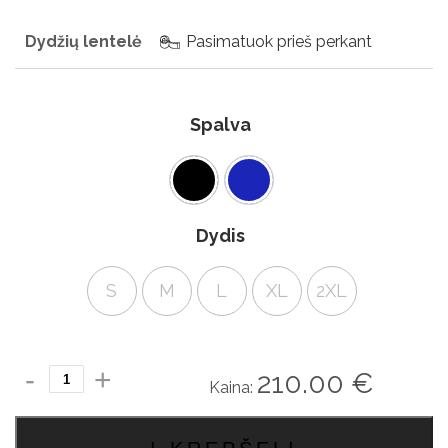
Dydžių lentelė
Pasimatuok prieš perkant
Spalva
Dydis
S
M
L
XL
2XL
produkto
210.00
€
Kaina:
kiekis:
Chiago
firmos