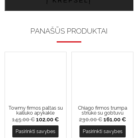
Į KREPŠELĮ
paltas
PANAŠŪS PRODUKTAI
-29%
-30%
Towmy firmos paltas su
Chiago firmos trumpa
kailiuko apykakle
striukė su gobtuvu
145.00
€
102.00
€
230.00
€
161.00
€
Pasirinkti savybes
Pasirinkti savybes