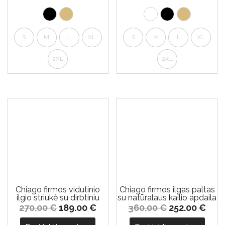
S
M
L
XL
S
M
L
XL
2XL
2XL
-30%
-30%
Chiago firmos vidutinio
Chiago firmos ilgas paltas
ilgio striukė su dirbtiniu
su natūralaus kailio apdaila
kailiu
270.00
€
189.00
€
360.00
€
252.00
€