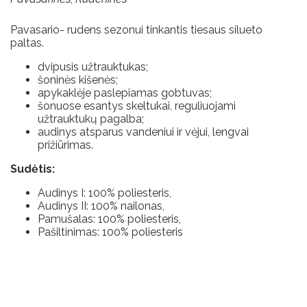
Pavasario- rudens sezonui tinkantis tiesaus silueto
paltas.
dvipusis užtrauktukas;
šoninės kišenės;
apykaklėje paslepiamas gobtuvas;
šonuose esantys skeltukai, reguliuojami
užtrauktukų pagalba;
audinys atsparus vandeniui ir vėjui, lengvai
prižiūrimas.
Sudėtis:
Audinys I: 100% poliesteris,
Audinys II: 100% nailonas,
Pamušalas: 100% poliesteris,
Pašiltinimas: 100% poliesteris