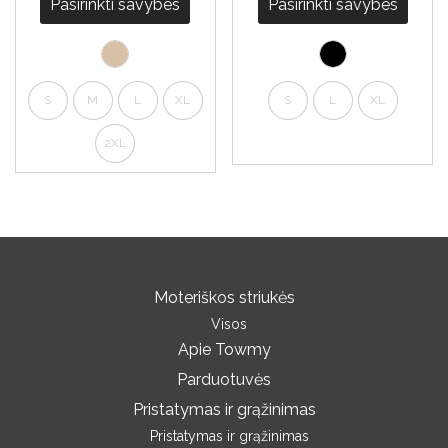
Pasirinkti savybes
Pasirinkti savybes
S
M
L
XL
S
L
XL
2XL
Moteriškos striukės
Visos
Apie Towmy
Parduotuvės
Pristatymas ir grąžinimas
Pristatymas ir grąžinimas