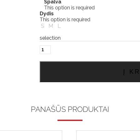
Spalva
This option is required
Dydis
This option is required
S
M
L
selection
produkto
kiekis:
Chiago
firmos
Į K
striukė
PANAŠŪS PRODUKTAI