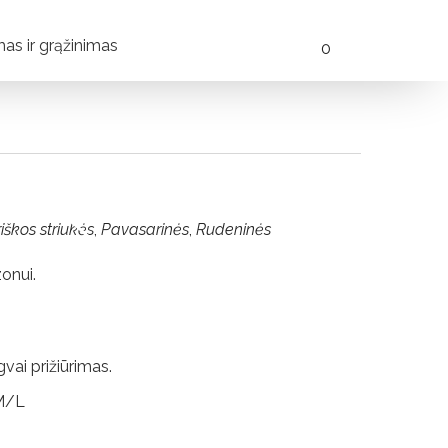
mas ir grąžinimas
0
iškos striukės
,
Pavasarinės
,
Rudeninės
zonui.
gvai prižiūrimas.
 M/L