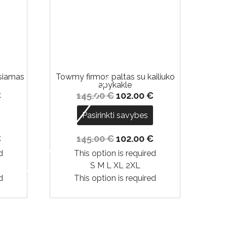
-30%
-29%
osiamas
Towmy firmos paltas su kailiuko
apykakle
€
145.00
€
102.00
€
Pasirinkti savybes
€
145.00
€
102.00
€
d
This option is required
S
M
L
XL
2XL
d
This option is required