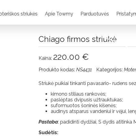
teriškos striukės
Apie Towmy
Parduotuvės
Pristaty
Chiago firmos striukė
220.00
€
Kaina:
Produkto kodas:
NS4431
Kategorijos:
Moter
Striukė puikiai tinkanti pavasario- rudens se
kimono stiliaus rankovės;
paslėptas dvipusis užtrauktukas;
suformuotos šoninės kišenės;
audinys atsparus vandeniui ir vėjui, len
Pastaba
: padidinti dydžiai, S dydis atitinka
Sudėtis: