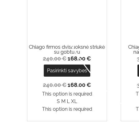
-30%
Chiago firmos dvisluoksnė striukė
Chia
su gobtuvu
na
240.00
€
168.00
€
Pasirinkti savybes
240.00
€
168.00
€
This option is required
T
S
M
L
XL
This option is required
T