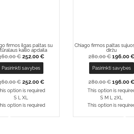
-30%
go firmos ilgas paltas su
Chiago firmos paltas suju
tūralaus kailio apdaila
diržu
360.00
€
252.00
€
280.00
€
196.00
Pasirinkti savybes
Pasirinkti savybes
360.00
€
252.00
€
280.00
€
196.00
his option is required
This option is require
S
L
XL
S
M
L
2XL
his option is required
This option is require