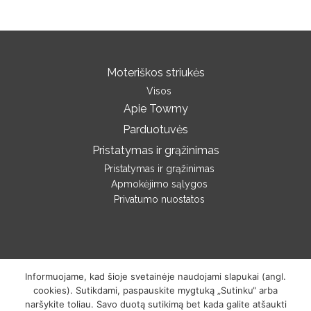
Moteriškos striukės
Visos
Apie Towmy
Parduotuvės
Pristatymas ir grąžinimas
Pristatymas ir grąžinimas
Apmokėjimo sąlygos
Privatumo nuostatos
Informuojame, kad šioje svetainėje naudojami slapukai (angl.
cookies). Sutikdami, paspauskite mygtuką „Sutinku“ arba
Sukurta
PictureIDeas
naršykite toliau. Savo duotą sutikimą bet kada galite atšaukti