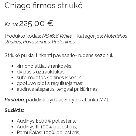
Chiago firmos striukė
225.00
€
Kaina:
Produkto kodas:
NS4618 White
Kategorijos:
Moteriškos
striukės
,
Pavasarinės
,
Rudeninės
Striukė puikiai tinkanti pavasario- rudens sezonui.
kimono stiliaus rankovės;
dvipusis užtrauktukas;
suformuotos šoninės kišenės;
gobtuvo plotis reguliuojamas;
audinys atsparus, lengvai prižiūrimas.
Pastaba
: padidinti dydžiai, S dydis atitinka M/L
Sudėtis:
Audinys I: 100% poliesteris,
Audinys II: 100% poliesteris,
Pamušalas: 100% poliesteris,