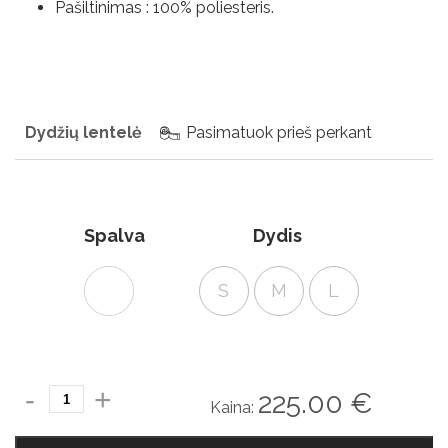
Pašiltinimas : 100% poliesteris.
Dydžių lentelė
Pasimatuok prieš perkant
Spalva
Dydis
S
M
L
produkto
225.00
€
Kaina:
kiekis:
Chiago