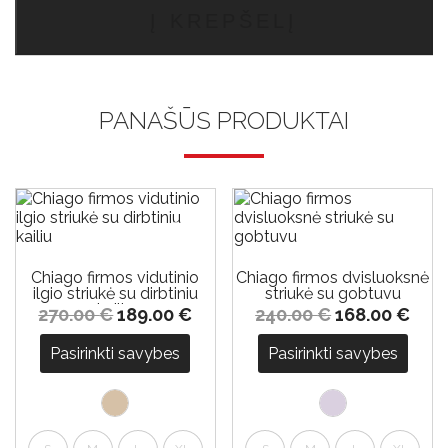
firmos
Į KREPŠELĮ
striukė
PANAŠŪS PRODUKTAI
-30%
-30%
Chiago firmos vidutinio
Chiago firmos dvisluoksnė
ilgio striukė su dirbtiniu
striukė su gobtuvu
kailiu
270.00
€
189.00
€
240.00
€
168.00
€
Pasirinkti savybes
Pasirinkti savybes