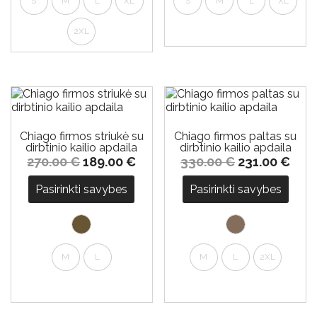
S
M
L
XL
S
M
L
XL
2XL
-30%
-30%
Chiago firmos striukė su
Chiago firmos paltas su
dirbtinio kailio apdaila
dirbtinio kailio apdaila
270.00
€
189.00
€
330.00
€
231.00
€
Pasirinkti savybes
Pasirinkti savybes
M
L
M
L
2XL