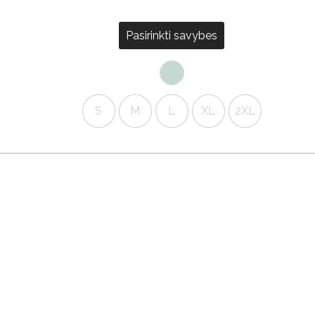
Pasirinkti savybes
S
M
L
XL
2XL