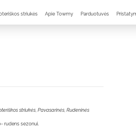
teriškos striukės
Apie Towmy
Parduotuvės
Pristaty
teriškos striukės
,
Pavasarinės
,
Rudeninės
io- rudens sezonui.