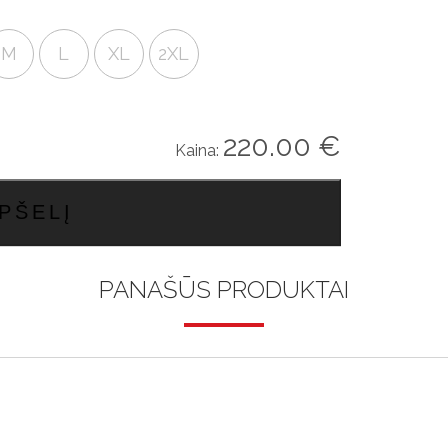
M
L
XL
2XL
220.00
€
Kaina:
PŠELĮ
PANAŠŪS PRODUKTAI