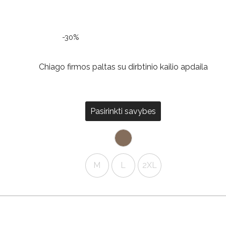
-30%
Chiago firmos paltas su dirbtinio kailio apdaila
Pasirinkti savybes
M
L
2XL