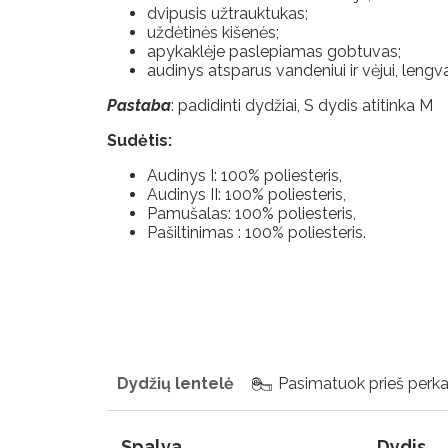
ir grąžinimas
dvipusis užtrauktukas;
uždėtinės kišenės;
apykaklėje paslepiamas gobtuvas;
Apmokėjimo
audinys atsparus vandeniui ir vėjui, lengva
sąlygos
Pastaba
: padidinti dydžiai, S dydis atitinka M
Privatumo
Sudėtis:
nuostatos
Audinys I: 100% poliesteris,
Audinys II: 100% poliesteris,
Pamušalas: 100% poliesteris,
Pašiltinimas : 100% poliesteris.
Dydžių lentelė
Pasimatuok prieš perk
Spalva
Dydis