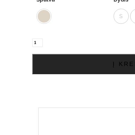
S
produkto
kiekis:
Chiago
firmos
Į KRE
striukė