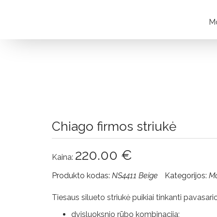
Mo
Moteriškos
striukės
Visos
Apie
Chiago firmos striukė
Towmy
220.00
€
Parduotuvės
Kaina:
Produkto kodas:
NS4411 Beige
Kategorijos:
Mo
Pristatymas ir
grąžinimas
Tiesaus silueto striukė puikiai tinkanti pavasar
Pristatymas
dvisluoksnio rūbo kombinacija;