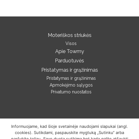
Moteriškos striukės
Visos
Apie Towmy
Parduotuvės
Pristatymas ir grąžinimas
Pristatymas ir grąžinimas
Apmokėjimo sąlygos
Privatumo nuostatos
Informuojame, kad šioje svetainėje naudojami slapukai (angl.
cookies). Sutikdami, paspauskite mygtuką „Sutinku“ arba
Sukurta
PictureIDeas
naršykite toliau. Savo duotą sutikimą bet kada galite atšaukti