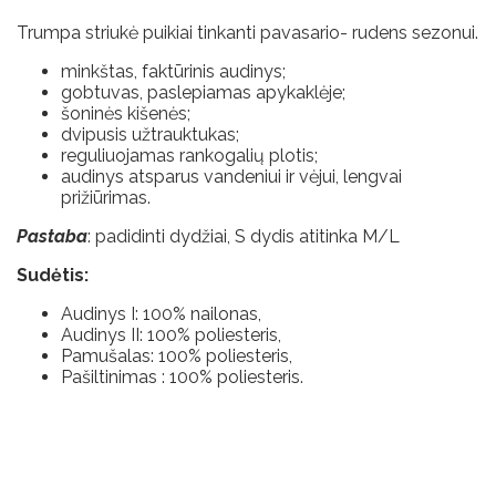
Trumpa striukė puikiai tinkanti pavasario- rudens sezonui.
minkštas, faktūrinis audinys;
gobtuvas, paslepiamas apykaklėje;
šoninės kišenės;
dvipusis užtrauktukas;
reguliuojamas rankogalių plotis;
audinys atsparus vandeniui ir vėjui, lengvai
prižiūrimas.
Pastaba
: padidinti dydžiai, S dydis atitinka M/L
Sudėtis:
Audinys I: 100% nailonas,
Audinys II: 100% poliesteris,
Pamušalas: 100% poliesteris,
Pašiltinimas : 100% poliesteris.