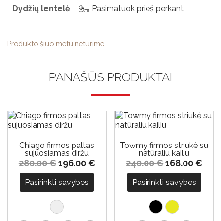
Dydžių lentelė
Pasimatuok prieš perkant
Produkto šiuo metu neturime.
PANAŠŪS PRODUKTAI
-30%
-30%
Chiago firmos paltas
Towmy firmos striukė su
sujuosiamas diržu
natūraliu kailiu
280.00
€
196.00
€
240.00
€
168.00
€
Pasirinkti savybes
Pasirinkti savybes