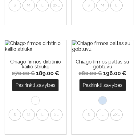
S
M
L
2XL
S
M
L
-30%
-30%
Chiago firmos dirbtinio
Chiago firmos paltas su
kailio striukė
gobtuvu
270.00
€
189.00
€
280.00
€
196.00
€
Pasirinkti savybes
Pasirinkti savybes
S
M
L
XL
S
L
2XL