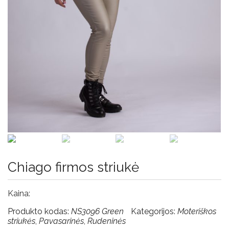
sąlygos
Privatumo
nuostatos
Chiago firmos striukė
Kaina:
Produkto kodas:
NS3096 Green
Kategorijos:
Moteriškos
striukės
,
Pavasarinės
,
Rudeninės