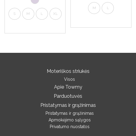
M
L
S
M
L
XL
Moteriškos striukės
Visos
Apie Towmy
Parduotuvės
Pristatymas ir grąžinimas
Pristatymas ir grąžinimas
Apmokėjimo sąlygos
Privatumo nuostatos