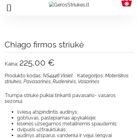
0
Moteriškos
striukės
Chiago firmos striukė
Visos
Apie
225.00
€
Kaina:
Towmy
Produkto kodas:
NS4446 Violet
Kategorijos:
Moteriškos
Parduotuvės
striukės
,
Pavasarinės
,
Rudeninės
,
Vasarinės
Pristatymas
Trumpa striukė puikiai tinkanti pavasario- vasaros
ir
sezonui.
grąžinimas
šviesą atspindintis audinys;
Pristatymas
gobtuvas, paslepiamas apykaklėje;
ir
kišenės užsegamos metalinėmis spaudėmis;
grąžinimas
dvipusis užtrauktukas;
audinys atsparus vandeniui ir vėjui, lengvai
Apmokėjimo