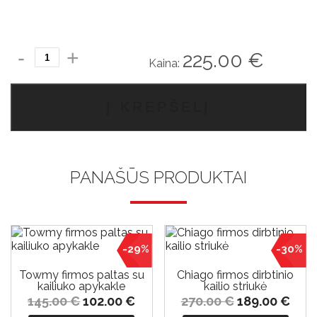
produkto
225.00
€
Kaina:
kiekis:
Chiago
firmos
Į KREPŠELĮ
striukė
PANAŠŪS PRODUKTAI
-29%
-30%
Towmy firmos paltas su
Chiago firmos dirbtinio
kailiuko apykakle
kailio striukė
145.00
€
102.00
€
270.00
€
189.00
€