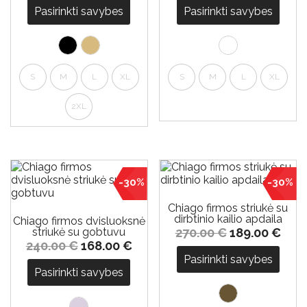
Pasirinkti savybes
Pasirinkti savybes
S
M
L
XL
S
M
L
XL
2XL
-30%
-30%
Chiago firmos striukė su
dirbtinio kailio apdaila
Chiago firmos dvisluoksnė
striukė su gobtuvu
270.00
€
189.00
€
240.00
€
168.00
€
Pasirinkti savybes
Pasirinkti savybes