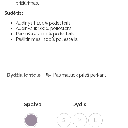
prižiūrimas.
sąlygos
Privatumo
Sudėtis:
nuostatos
Audinys I: 100% poliesteris,
Audinys II: 100% poliesteris,
Pamušalas: 100% poliesteris,
Pašiltinimas : 100% poliesteris.
Dydžių lentelė
Pasimatuok prieš perkant
Spalva
Dydis
S
M
L