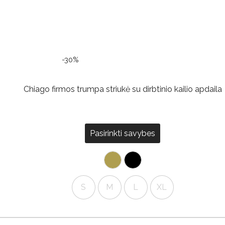
-30%
Chiago firmos trumpa striukė su dirbtinio kailio apdaila
Pasirinkti savybes
S
M
L
XL