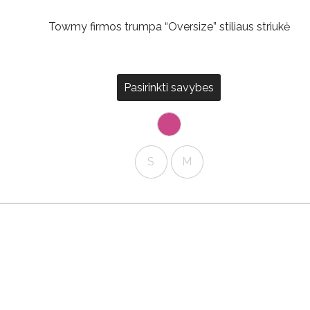
Towmy firmos trumpa “Oversize” stiliaus striukė
Pasirinkti savybes
S
M