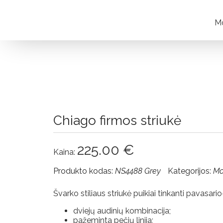
Mo
Moteriškos
striukės
Visos
Chiago firmos striukė
Apie
Towmy
225.00
€
Kaina:
Parduotuvės
Produkto kodas:
NS4488 Grey
Kategorijos:
Mo
Pristatymas ir
Švarko stiliaus striukė puikiai tinkanti pavasari
grąžinimas
dviejų audinių kombinacija;
Pristatymas
pažeminta pečių linija;