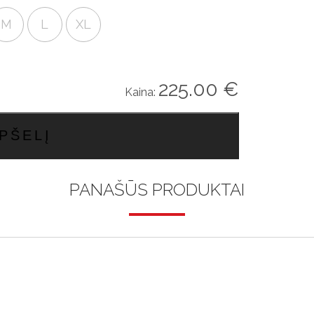
M
L
XL
225.00
€
Kaina:
PŠELĮ
PANAŠŪS PRODUKTAI