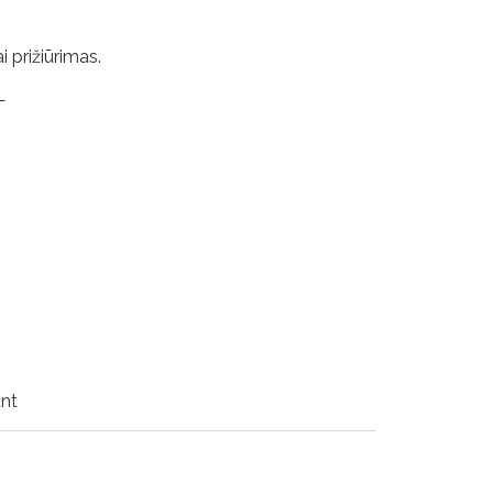
i prižiūrimas.
L
ant