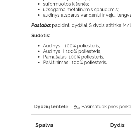
ir grąžinimas
suformuotos kišenės;
užsegama metalinėmis spaudėmis;
audinys atsparus vandeniui ir vėjui, lengva
Apmokėjimo
sąlygos
Pastaba
: padidinti dydžiai, S dydis atitinka M/
Sudėtis:
Privatumo
nuostatos
Audinys I: 100% poliesteris,
Audinys II: 100% poliesteris,
Pamušalas: 100% poliesteris,
Pašiltinimas : 100% poliesteris.
Dydžių lentelė
Pasimatuok prieš perk
Spalva
Dydis