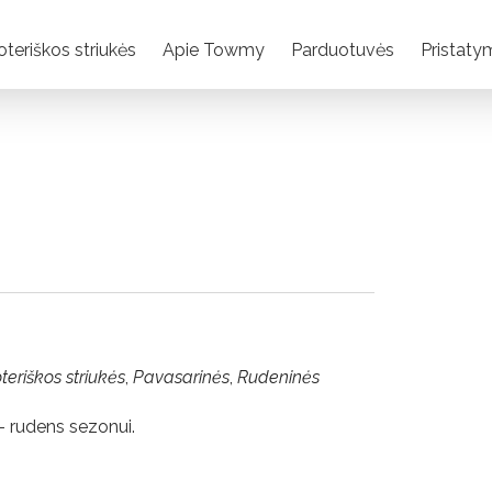
teriškos striukės
Apie Towmy
Parduotuvės
Pristaty
teriškos striukės
,
Pavasarinės
,
Rudeninės
o- rudens sezonui.