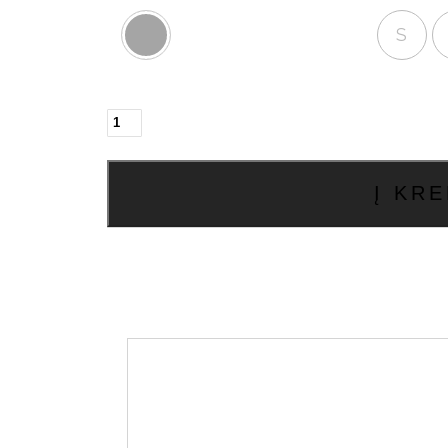
S
produkto
kiekis:
Chiago
firmos
Į KRE
striukė